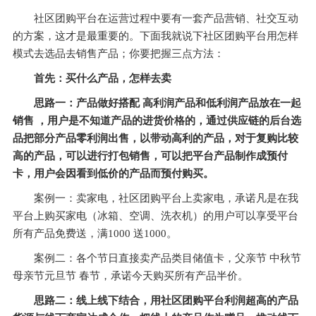
社区团购平台在运营过程中要有一套产品营销、社交互动
的方案，这才是最重要的。下面我就说下社区团购平台用怎样
模式去选品去销售产品；你要把握三点方法：
首先：买什么产品，怎样去卖
思路一：产品做好搭配 高利润产品和低利润产品放在一起
销售 ，用户是不知道产品的进货价格的，通过供应链的后台选
品把部分产品零利润出售，以带动高利的产品，对于复购比较
高的产品，可以进行打包销售，可以把平台产品制作成预付
卡，用户会因看到低价的产品而预付购买。
案例一：卖家电，社区团购平台上卖家电，承诺凡是在我
平台上购买家电（冰箱、空调、洗衣机）的用户可以享受平台
所有产品免费送，满1000 送1000。
案例二：各个节日直接卖产品类目储值卡，父亲节 中秋节 
母亲节元旦节 春节，承诺今天购买所有产品半价。
思路二：线上线下结合，用社区团购平台利润超高的产品