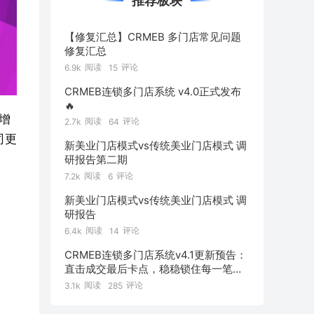
推荐板块
【修复汇总】CRMEB 多门店常见问题
修复汇总
阅读
评论
6.9k
15
CRMEB连锁多门店系统 v4.0正式发布
🔥
增
阅读
评论
2.7k
64
司更
新美业门店模式vs传统美业门店模式 调
研报告第二期
阅读
评论
7.2k
6
新美业门店模式vs传统美业门店模式 调
研报告
阅读
评论
6.4k
14
CRMEB连锁多门店系统v4.1更新预告：
直击成交最后卡点，稳稳锁住每一笔订
单！
阅读
评论
3.1k
285