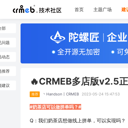
首页
主题广场
建
全部
见问题
品动态
选推荐
🔥CRMEB多店版v2.
能建议
丶Handson丨CRMEB
2023-05-24 15:47:53
推荐
#奶茶店可以做拼单吗？#
Q：我们奶茶店想做线上拼单，可以实现吗？