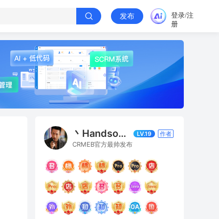
登录/注
发布
册
丶Handson丨CRMEB
LV.19
作者
CRMEB官方最帅发布