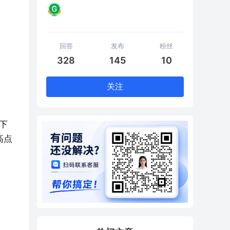
！
回答
发布
粉丝
328
145
10
关注
下
高点