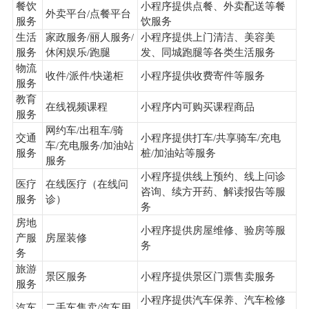
餐饮
小程序提供点餐、外卖配送等餐
外卖平台/点餐平台
服务
饮服务
生活
家政服务/丽人服务/
小程序提供上门清洁、美容美
服务
休闲娱乐/跑腿
发、同城跑腿等各类生活服务
物流
收件/派件/快递柜
小程序提供收费寄件等服务
服务
教育
在线视频课程
小程序内可购买课程商品
服务
网约车/出租车/骑
交通
小程序提供打车/共享骑车/充电
车/充电服务/加油站
服务
桩/加油站等服务
服务
小程序提供线上预约、线上问诊
医疗
在线医疗（在线问
咨询、续方开药、解读报告等服
服务
诊）
务
房地
小程序提供房屋维修、验房等服
产服
房屋装修
务
务
旅游
景区服务
小程序提供景区门票售卖服务
服务
小程序提供汽车保养、汽车检修
汽车
二手车售卖/汽车用