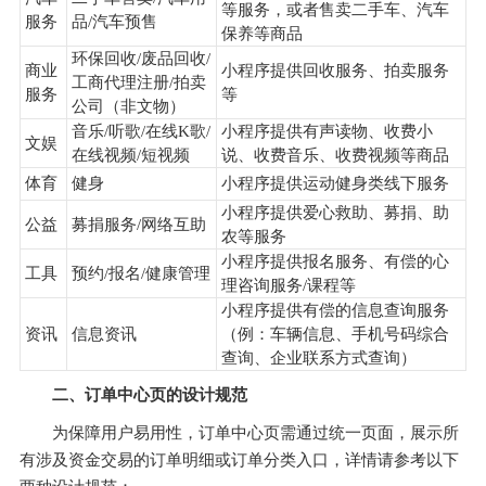
等服务，或者售卖二手车、汽车
服务
品/汽车预售
保养等商品
环保回收/废品回收/
商业
小程序提供回收服务、拍卖服务
工商代理注册/拍卖
服务
等
公司（非文物）
音乐/听歌/在线K歌/
小程序提供有声读物、收费小
文娱
在线视频/短视频
说、收费音乐、收费视频等商品
体育
健身
小程序提供运动健身类线下服务
小程序提供爱心救助、募捐、助
公益
募捐服务/网络互助
农等服务
小程序提供报名服务、有偿的心
工具
预约/报名/健康管理
理咨询服务/课程等
小程序提供有偿的信息查询服务
资讯
信息资讯
（例：车辆信息、手机号码综合
查询、企业联系方式查询）
二、订单中心页的设计规范
为保障用户易用性，订单中心页需通过统一页面，展示所
有涉及资金交易的订单明细或订单分类入口，详情请参考以下