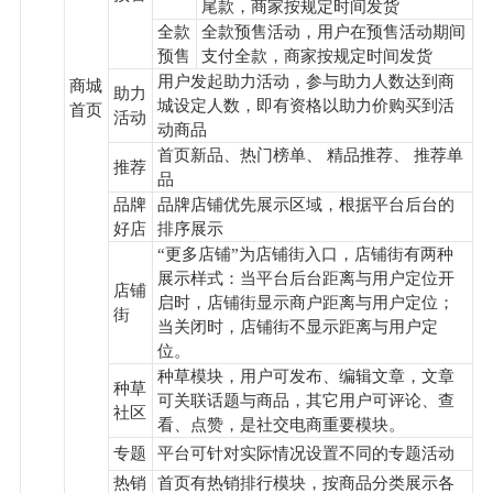
尾款，商家按规定时间发货
全款
全款预售活动，用户在预售活动期间
预售
支付全款，商家按规定时间发货
用户发起助力活动，参与助力人数达到商
商城
助力
城设定人数，即有资格以助力价购买到活
首页
活动
动商品
首页新品、热门榜单、 精品推荐、 推荐单
推荐
品
品牌
品牌店铺优先展示区域，根据平台后台的
好店
排序展示
“更多店铺”为店铺街入口，店铺街有两种
展示样式：当平台后台距离与用户定位开
店铺
启时，店铺街显示商户距离与用户定位；
街
当关闭时，店铺街不显示距离与用户定
位。
种草模块，用户可发布、编辑文章，文章
种草
可关联话题与商品，其它用户可评论、查
社区
看、点赞，是社交电商重要模块。
专题
平台可针对实际情况设置不同的专题活动
热销
首页有热销排行模块，按商品分类展示各