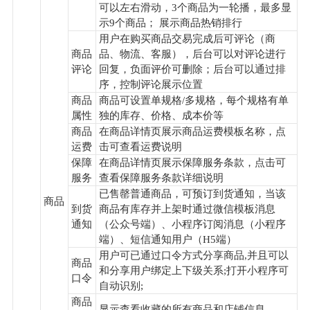
可以左右滑动，3个商品为一轮播，最多显
示9个商品； 展示商品热销排行
用户在购买商品交易完成后可评论（商
商品
品、物流、客服），后台可以对评论进行
评论
回复，负面评价可删除；后台可以通过排
序，控制评论展示位置
商品
商品可设置单规格/多规格，每个规格有单
属性
独的库存、价格、成本价等
商品
在商品详情页展示商品运费模板名称，点
运费
击可查看运费说明
保障
在商品详情页展示保障服务条款，点击可
服务
查看保障服务条款详细说明
已售罄普通商品，可预订到货通知，当该
商品
到货
商品有库存并上架时通过微信模板消息
通知
（公众号端）、小程序订阅消息（小程序
端）、短信通知用户（H5端）
用户可已通过口令方式分享商品,并且可以
商品
和分享用户绑定上下级关系;打开小程序可
口令
自动识别;
商品
显示查看收藏的所有商品和店铺信息