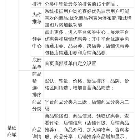
排行
分类中销量最多的排名前15个商品，
系统根据用户浏览喜好优先展示用户可能
为你
喜欢的商品;优化商品列表为瀑布流;商城增
推荐
加图片懒加载功能
点击更多，进入平台领券中心，展示平台
领券
优惠券和店铺优惠券；其中平台优惠券包
中心
括通用券、品类券、跨店券，店铺优惠券
包括店铺通用券和店铺商品券。
底部
首页底部菜单自定义设置
菜单
商品
筛
默认、销量、价格、新品排序，品牌、价
选/
格区间筛选，增加自营商品筛选；
排序
商品
平台商品分类为三级，店铺商品分类为二
分类
级
商品轮播图、商品信息、领取优惠券、查
看评论、店铺信息（店铺评级、店铺商品
基础
商品
推荐）、商品介绍、加入购物车、咨询客
商城
详情
服、商品分享；店铺推荐商品增加显示，