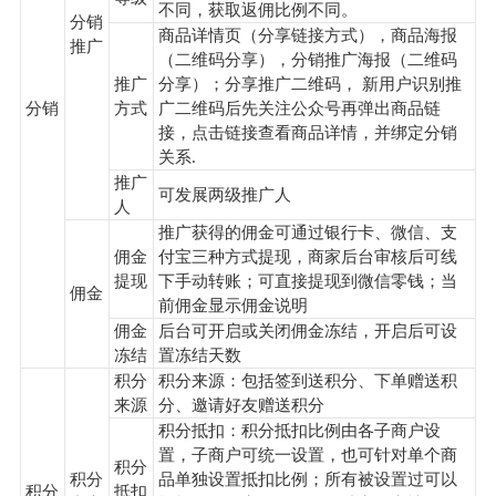
不同，获取返佣比例不同。
分销
商品详情页（分享链接方式），商品海报
推广
（二维码分享），分销推广海报（二维码
推广
分享）；分享推广二维码， 新用户识别推
分销
方式
广二维码后先关注公众号再弹出商品链
接，点击链接查看商品详情，并绑定分销
关系.
推广
可发展两级推广人
人
推广获得的佣金可通过银行卡、微信、支
佣金
付宝三种方式提现，商家后台审核后可线
提现
下手动转账；可直接提现到微信零钱；当
佣金
前佣金显示佣金说明
佣金
后台可开启或关闭佣金冻结，开启后可设
冻结
置冻结天数
积分
积分来源：包括签到送积分、下单赠送积
来源
分、邀请好友赠送积分
积分抵扣：积分抵扣比例由各子商户设
置，子商户可统一设置，也可针对单个商
积分
积分
品单独设置抵扣比例；所有被设置过可以
积分
抵扣