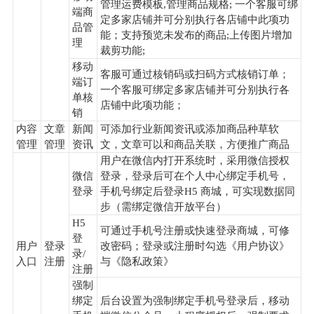
管理运费模板,管理商品规格; 一个客服可绑
端商
定多家店铺并可分别执行各店铺中此项功
品管
能；支持预览未发布的商品;上传图片增加
理
裁剪功能;
移动
客服可通过核销码或扫码方式核销订单；
端订
一个客服可绑定多家店铺并可分别执行各
单核
店铺中此项功能；
销
内容
文章
新闻
可添加行业新闻资讯或添加商品种草软
管理
管理
资讯
文，文章可以和商品关联，方便推广商品
用户在微信内打开系统时，采用微信授权
微信
登录，登录后可在个人中心绑定手机号，
登录
手机号绑定后登录H5 商城，可实现数据同
步（需绑定微信开放平台）
H5
可通过手机号注册或快速登录商城，可修
登
用户
登录
改密码；登录或注册时勾选《用户协议》
录/
入口
注册
与《隐私政策》
注册
强制
绑定
后台设置为强制绑定手机号登录后，移动