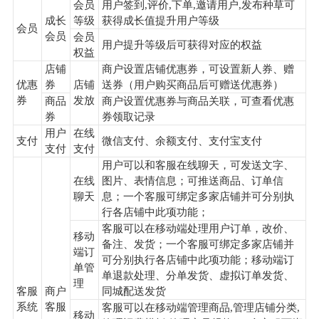
会员
用户签到,评价,下单,邀请用户,发布种草可
成长
等级
获得成长值提升用户等级
会员
会员
会员
用户提升等级后可获得对应的权益
权益
店铺
商户设置店铺优惠券，可设置新人券、赠
优惠
券
店铺
送券（用户购买商品后可赠送优惠券）
券
发放
商品
商户设置优惠券与商品关联，可查看优惠
券
券领取记录
用户
在线
支付
微信支付、余额支付、支付宝支付
支付
支付
用户可以和客服在线聊天，可发送文字、
在线
图片、表情信息；可推送商品、订单信
聊天
息；一个客服可绑定多家店铺并可分别执
行各店铺中此项功能；
客服可以在移动端处理用户订单，改价、
移动
备注、发货；一个客服可绑定多家店铺并
端订
可分别执行各店铺中此项功能；移动端订
单管
单退款处理、分单发货、虚拟订单发货、
理
客服
商户
同城配送发货
系统
客服
客服可以在移动端管理商品,管理店铺分类,
移动