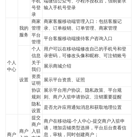
手机
端微信公众号、小程序授权后，强制要求
号登
输入手机号登录
录
商家
商家客服移动端管理入口：包括客服记
我的
管理
录、订单核销、订单管理、商家管理
服务
平台
平台客服移动端接待客户咨询入口
管理
个人
用户可以在移动端修改自己的手机号和登
信息
录密码，可修改头像和昵称、可注销账号
个人
关于
展示商城介绍
中心
我们
资质
设置
展示平台资质、证照
证明
协议
展示平台用户协议、隐私政策、平台规
规则
则、商户入驻申请协议、注销重要提醒
隐私
是否允许应用通知消息和获取地理位置
设置
提交
商户在移动端-个人中心-提交商户入驻申
商户
请，增加店铺类型选择，平台后台查看信
商户
入驻
商户
息，审核，同时创建商户；