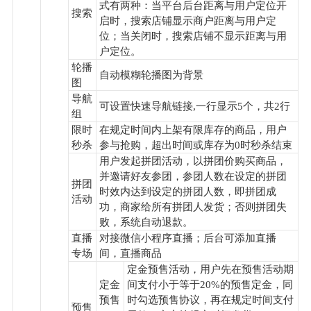
式有两种：当平台后台距离与用户定位开
搜索
启时，搜索店铺显示商户距离与用户定
位；当关闭时，搜索店铺不显示距离与用
户定位。
轮播
自动模糊轮播图为背景
图
导航
可设置快速导航链接,一行显示5个，共2行
组
限时
在规定时间内上架有限库存的商品，用户
秒杀
参与抢购，超出时间或库存为0时秒杀结束
用户发起拼团活动，以拼团价购买商品，
并邀请好友参团，参团人数在设定的拼团
拼团
时效内达到设定的拼团人数，即拼团成
活动
功，商家给所有拼团人发货；否则拼团失
败，系统自动退款。
直播
对接微信小程序直播；后台可添加直播
专场
间，直播商品
定金预售活动，用户先在预售活动期
定金
间支付小于等于20%的预售定金，同
预售
时勾选预售协议，再在规定时间支付
预售