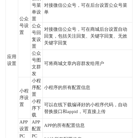
号菜
对接微信公众号，可在后台设置公众号菜
单设
单
公众
置
号设
公众
对接微信公众号，可在商城后台设置自动
置
号回
回复，包括关注回复、关键字回复、无效
复设
关键字回复
置
公众
应用
号图
设置
可将商城文章内容群发给用户
文群
发
小程
序配
小程序的所有配置信息
小程
置
序设
小程
置
可以在线下载编译好的小程序代码，自动
序下
替换接口和appid，可直接上传
载
APP
APP
APP的所有配置信息
设置
配置
PC
PC