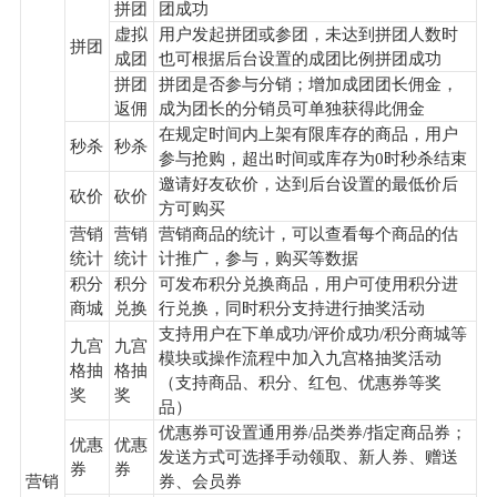
拼团
团成功
虚拟
用户发起拼团或参团，未达到拼团人数时
拼团
成团
也可根据后台设置的成团比例拼团成功
拼团
拼团是否参与分销；增加成团团长佣金，
返佣
成为团长的分销员可单独获得此佣金
在规定时间内上架有限库存的商品，用户
秒杀
秒杀
参与抢购，超出时间或库存为0时秒杀结束
邀请好友砍价，达到后台设置的最低价后
砍价
砍价
方可购买
营销
营销
营销商品的统计，可以查看每个商品的估
统计
统计
计推广，参与，购买等数据
积分
积分
可发布积分兑换商品，用户可使用积分进
商城
兑换
行兑换，同时积分支持进行抽奖活动
支持用户在下单成功/评价成功/积分商城等
九宫
九宫
模块或操作流程中加入九宫格抽奖活动
格抽
格抽
（支持商品、积分、红包、优惠券等奖
奖
奖
品）
优惠券可设置通用券/品类券/指定商品券；
优惠
优惠
发送方式可选择手动领取、新人券、赠送
券
券
营销
券、会员券