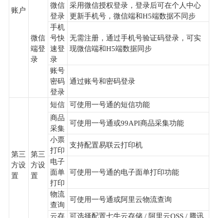
微信
采用微信授权登录，登录后可在个人中心
账户
登录
更新手机号，微信端和H5端数据不同步
手机
微信
号快
无需注册，通过手机号验证码登录，可实
端登
速登
现微信端和H5端数据同步
录
录
账号
密码
通过账号和密码登录
登录
短信
可使用一号通的短信功能
商品
可使用一号通或99API商品采集功能
采集
小票
支持配置易联云打印机
打印
第三
第三
电子
方设
方设
面单
可使用一号通的电子面单打印功能
置
置
打印
物流
可使用一号通或阿里云物流查询
查询
云存
可选择配置七牛云存储 / 阿里云OSS / 腾讯